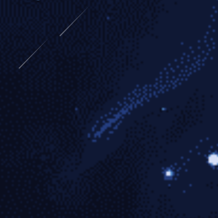
利用米兰网页版官网入
响应速度
0.18s
平均页面加载