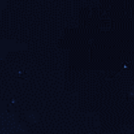
使命
入口平台，我们始终以科技驱动、服务导向为核
、可信赖的体育数据与直播生态。