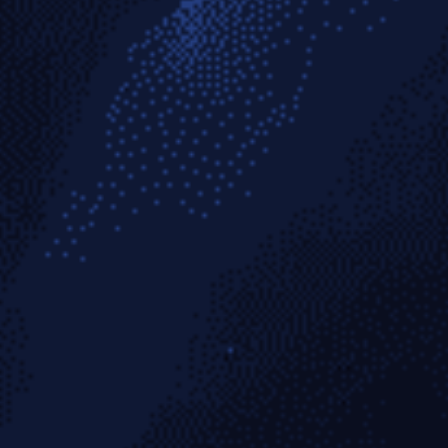
版本更新记录
查看每次更新的重点改动，米兰网页版官网入口将持续优化用户
移。
推荐。
合米兰网页版·官方端入口-米兰online(中国)用户快速上手。