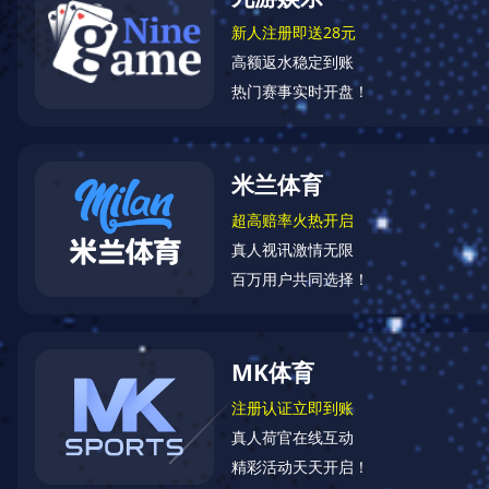
立即下载米兰网页版官网入口APP
米兰网页版官网入口
是一家面向全
们整合
高清赛事直播、数据分析、
平台通过多项国际安全认证，系统架
术与客服团队，确保每位用户都能