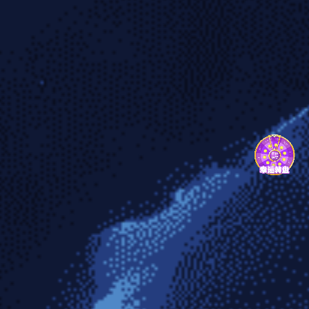
应效率与数据稳定性。
风控识别成功率
99.2%
欺诈行为识别