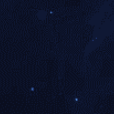
v6.2.0 · 发布于 2025年8月
v6.1.3 · 发布于 2025年6月
v6.0.0 · 发布于 2025年3月