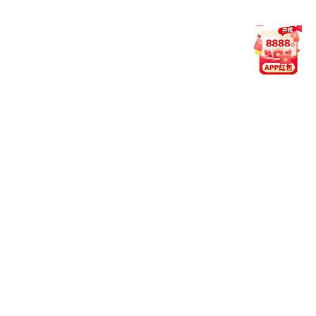
新环境下，新加入球队的小将们常常面临着巨大的心
理压力。如果教练能够提供容易掌握且富有逻辑性的
框架，将极大降低他们学习和融入团队所需时间，让
他们尽早展现潜力并贡献力量。
4、多角色与简化相辅相成
多角色能力与战略简化并不是彼此独立存在，而是紧
密相连，相辅相成。在强调多角色发展的过程中，如
果没有清晰明确且易于执行的战略指导，那么即便再
优秀也难以充分发挥。因此，将两者结合起来，不仅
符合现代篮球的发展趋势，也为进一步提升竞技水平
提供了保障。
具体来说，在实施简单有效战术时，各个位置上的球
员都需要具备一定程度上的多功能性，以便根据场上