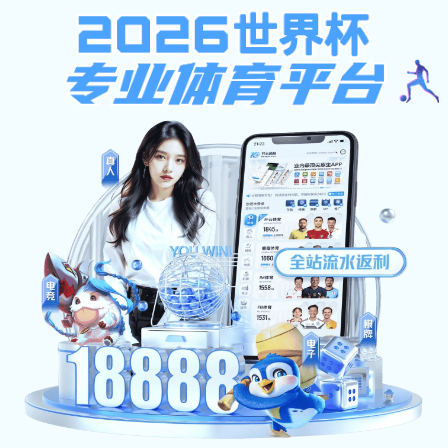
立即注册
米兰网页版官网入口
官
网 · 权威体育数据平台
米兰网页版官网入口 OFFICIAL WEBSITE
自2022年创立以来，
米兰网页版官网入口
致力于为用
户提供包括NBA、英超、欧洲杯、LPL在内的热门赛事
直播与数据服务，广受用户信赖。
立即下载米兰网页版官网入口APP