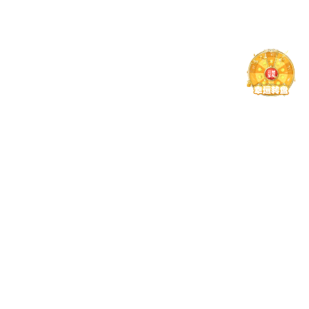
得对手很难找到突破口。这种稳定性不仅提高了球队
整体实力，也增强了球员们对胜利的信心。
再者，针对不同对手制定相应战术，也是全队战术提
升的重要表现。通过分析对手的数据与特点，卡里克
能够灵活调整阵容和战术布置，从而最大化发挥每位
球员的优势。这一点在面对利物浦等强敌时尤为明
显，为超越他们奠定了基础。
3、球队凝聚力增强
一个成功的团队不仅需要优秀的个人能力，更需要良
好的团队氛围。今年以来，球队内部气氛明显改善，
每位球员都能互相支持，共同为目标奋斗。这样的凝
聚力体现在训练场上，也反映在比赛中的表现上，让
整个团队形成了一股强大的合力。