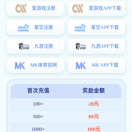
首页
/
体育新闻
/ 正文
2026-06-16 23:30
40 次阅读
卡里克称梅努潜力尚待挖掘全队进步使排
名超越利物浦
在近期的足球赛事中，卡里克对球队的表现给予了高
度评价，特别提到梅努的潜力尚待挖掘，这为球迷们
带来了希望。同时，全队的进步也使得他们在排名上
超越了传统强队利物浦。本文将从四个方面深入探讨
卡里克的看法，包括梅努的潜力分析、全队战术提
升、球队凝聚力增强以及超越利物浦的重要性。通过